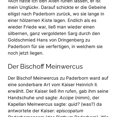
»Ach hätte ich den Alten ruhen lassen, er ist
mein Unglück«. Darauf schickte er die Gebeine
eiligst nach Paderborn zurück, wo sie lange in
einer hölzernen Kiste lagen. Endlich als es
wieder Friede war, ließ man wieder einen
silbernen, ganz vergoldeten Sarg durch den
Goldschmied Hans von Dringenberg zu
Paderborn für sie verfertigen, in welchem sie
noch jetzt liegen.
Der Bischoff Meinwercus
Der Bischof Meinwercus zu Paderborn ward auf
eine sonderbare Art vom Kaiser Heinrich II.
erwählt. Der Kaiser ließ ihn rufen, gab ihm seine
Handschuhe und sagte:
Accipe
(nimm), der
Kapellan Meinwercus sagte:
quid?
(was?) da
antwortete der Kaiser:
episcopatum