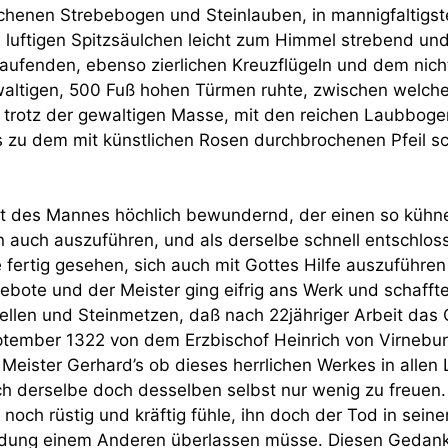
ochenen Strebebogen und Steinlauben, in mannigfaltigs
luftigen Spitzsäulchen leicht zum Himmel strebend und
ufenden, ebenso zierlichen Kreuzflügeln und dem nich
altigen, 500 Fuß hohen Türmen ruhte, zwischen welche
 trotz der gewaltigen Masse, mit den reichen Laubbogen
zu dem mit künstlichen Rosen durchbrochenen Pfeil sch
st des Mannes höchlich bewundernd, der einen so kühne
n auch auszuführen, und als derselbe schnell entschlos
e fertig gesehen, sich auch mit Gottes Hilfe auszuführen 
 Gebote und der Meister ging eifrig ans Werk und schafft
llen und Steinmetzen, daß nach 22jähriger Arbeit das C
ptember 1322 von dem Erzbischof Heinrich von Virnebu
Meister Gerhard’s ob dieses herrlichen Werkes in alle
ch derselbe doch desselben selbst nur wenig zu freuen
noch rüstig und kräftig fühle, ihn doch der Tod in se
endung einem Anderen überlassen müsse. Diesen Gedank