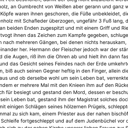
lz, an Gumbrecht von Weißen aber gerann und ganz wei
 Köpfe waren ihnen geschoren, die Füße unbekleidet, di
enholz mit Schafleder überzogen, ungefähr 3 Fuß lang, 
an beiden Enden zugespitzt und mit einem Griff und Ri
tvogt ihnen das Zeichen zum Kampfe gegeben, schluge
lein nach mehreren Gängen, bei denen nichts herauskam, 
inander her. Hermann der Fleischer jedoch war der stä
 die Augen, riß ihm die Ohren ab und hielt ihn dann fa
und das Gesicht seines Feindes nach der Erde umkehr
, biß auch seinen Gegner heftig in den Finger, allein d
s und ob derselbe wohl um sein Leben bat, verrenkte
indem er mehrere Mal mit den Knieen ihm auf den Rücke
ch für besiegt und gestand den Mord, dessen er beschul
m sein Leben bat, gestand ihm der Magistrat solches doc
 mit einigen Schlägen seines hölzernen Prügels, schlepp
nmal zu sich kam, einem Priester aus der nahen bischöf
r Schleife fortgeschleppt und auf dem Judenbüchel vor
ab sich zu der nahen Kirche unserer lieben Frauen zur S