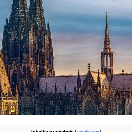
Inhaltsverzeichnis
[
ausblenden
]