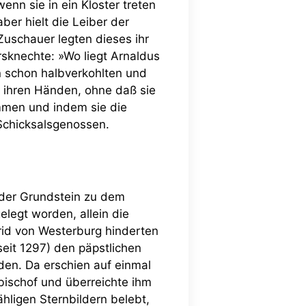
enn sie in ein Kloster treten
ber hielt die Leiber der
uschauer legten dieses ihr
rsknechte: »Wo liegt Arnaldus
n schon halbverkohlten und
h ihren Händen, ohne daß sie
lammen und indem sie die
 Schicksalsgenossen.
der Grundstein zu dem
legt worden, allein die
rid von Westerburg hinderten
eit 1297) den päpstlichen
den. Da erschien auf einmal
bischof und überreichte ihm
hligen Sternbildern belebt,