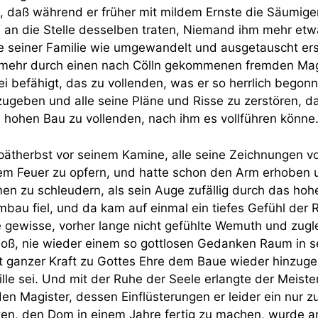
s, daß während er früher mit mildem Ernste die Säumig
te an die Stelle desselben traten, Niemand ihm mehr et
se seiner Familie wie umgewandelt und ausgetauscht er
mehr durch einen nach Cölln gekommenen fremden Magi
ei befähigt, das zu vollenden, was er so herrlich begon
ugeben und alle seine Pläne und Risse zu zerstören, d
n hohen Bau zu vollenden, nach ihm es vollführen könne
ätherbst vor seinem Kamine, alle seine Zeichnungen vor
m Feuer zu opfern, und hatte schon den Arm erhoben 
en zu schleudern, als sein Auge zufällig durch das ho
au fiel, und da kam auf einmal ein tiefes Gefühl der 
ne gewisse, vorher lange nicht gefühlte Wemuth und zug
hloß, nie wieder einem so gottlosen Gedanken Raum in s
it ganzer Kraft zu Gottes Ehre dem Baue wieder hinzug
lle sei. Und mit der Ruhe der Seele erlangte der Meiste
en Magister, dessen Einflüsterungen er leider ein nur 
lten, den Dom in einem Jahre fertig zu machen, wurde a