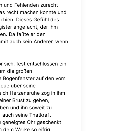
en und Fehlenden zurecht
was recht machen konnte und
schien. Dieses Gefühl des
ster angefacht, der ihm
nen. Da faßte er den
amit auch kein Anderer, wenn
.
 sich, fest entschlossen ein
um die großen
he Bogenfenster auf den vom
Reue über seine
leich Herzensruhe zog in ihm
einer Brust zu geben,
eben und ihn soweit zu
r auch seine Thatkraft
zu geneigtes Ohr geschenkt
n dem Werke so eifrig