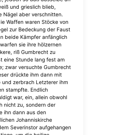
ß und grieslich blieb,
e Nägel aber verschnitten.
die Waffen waren Stöcke von
egel zur Bedeckung der Faust
n beide Kämpfer anfänglich
warfen sie ihre hölzernen
rkere, riß Gumbrecht zu
st eine Stunde lang fest am
te; zwar versuchte Gumbrecht
ieser drückte ihm dann mit
 und zerbrach Letzterer ihm
n stampfte. Endlich
digt war, ein, allein obwohl
h nicht zu, sondern der
te ihn dann aus den
lichen Johanniskirche
 dem Severinstor aufgehangen
tiege, um die heilige