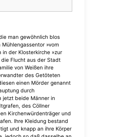
die man gewöhnlich blos
am Mühlengassentor »vom
in der Klosterkirche »zur
die Flucht aus der Stadt
amilie von Weißen ihre
Verwandter des Getöteten
 diesen einen Mörder genannt
hauptung durch
jetzt beide Männer in
grafen, des Cöllner
hen Kirchenwürdenträger und
fen. Ihre Kleidung bestand
igt und knapp an ihre Körper
de, jedoch so daß dasselbe an