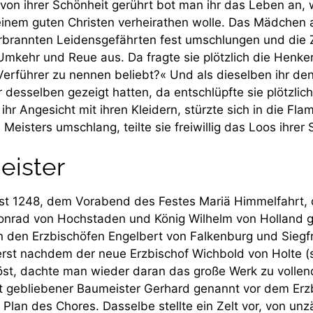
 von ihrer Schönheit gerührt bot man ihr das Leben an, w
 einem guten Christen verheirathen wolle. Das Mädchen a
erbrannten Leidensgefährten fest umschlungen und die Z
mkehr und Reue aus. Da fragte sie plötzlich die Henke
Verführer zu nennen beliebt?« Und als dieselben ihr de
r desselben gezeigt hatten, da entschlüpfte sie plötzlic
 ihr Angesicht mit ihren Kleidern, stürzte sich in die F
Meisters umschlang, teilte sie freiwillig das Loos ihrer
ister
st 1248, dem Vorabend des Festes Mariä Himmelfahrt, 
nrad von Hochstaden und König Wilhelm von Holland ge
en den Erzbischöfen Engelbert von Falkenburg und Siegf
rst nachdem der neue Erzbischof Wichbold von Holte (s
öst, dachte man wieder daran das große Werk zu vollen
nt gebliebener Baumeister Gerhard genannt vor dem Erz
lan des Chores. Dasselbe stellte ein Zelt vor, von unzä