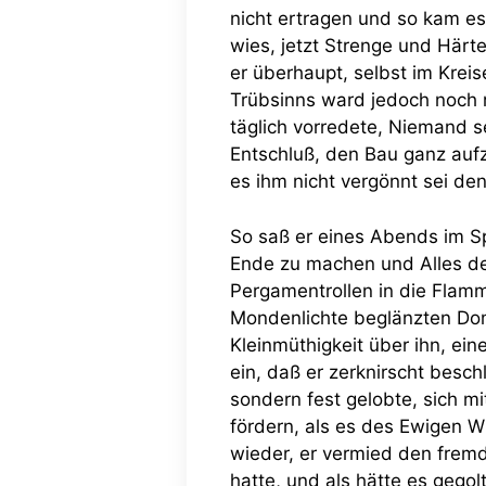
nicht ertragen und so kam e
wies, jetzt Strenge und Här
er überhaupt, selbst im Krei
Trübsinns ward jedoch noch 
täglich vorredete, Niemand s
Entschluß, den Bau ganz aufz
es ihm nicht vergönnt sei de
So saß er eines Abends im Sp
Ende zu machen und Alles de
Pergamentrollen in die Flamm
Mondenlichte beglänzten Domb
Kleinmüthigkeit über ihn, ei
ein, daß er zerknirscht besc
sondern fest gelobte, sich m
fördern, als es des Ewigen Wi
wieder, er vermied den fremd
hatte, und als hätte es gego