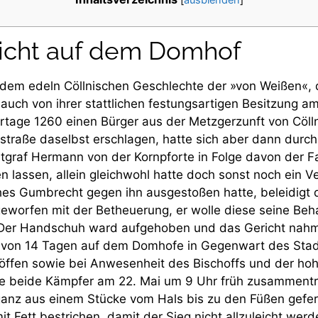
icht auf dem Domhof
dem edeln Cöllnischen Geschlechte der »von Weißen«, 
auch von ihrer stattlichen festungsartigen Besitzung 
tage 1260 einen Bürger aus der Metzgerzunft von Cölln 
traße daselbst erschlagen, hatte sich aber dann durch 
dtgraf Hermann von der Kornpforte in Folge davon der F
en lassen, allein gleichwohl hatte doch sonst noch ein 
hes Gumbrecht gegen ihn ausgestoßen hatte, beleidigt
worfen mit der Betheuerung, er wolle diese seine Be
Der Handschuh ward aufgehoben und das Gericht nahm 
 von 14 Tagen auf dem Domhofe in Gegenwart des Stadt
öffen sowie bei Anwesenheit des Bischoffs und der ho
 beide Kämpfer am 22. Mai um 9 Uhr früh zusammentra
anz aus einem Stücke vom Hals bis zu den Füßen gefert
t Fett bestrichen, damit der Sieg nicht allzuleicht wer