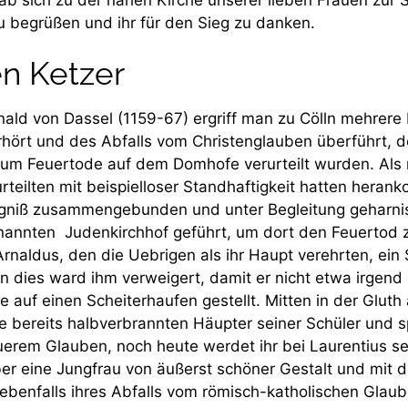
u begrüßen und ihr für den Sieg zu danken.
en Ketzer
inald von Dassel (1159-67) ergriff man zu Cölln mehrere
verhört und des Abfalls vom Christenglauben überführt, 
m Feuertode auf dem Domhofe verurteilt wurden. Als n
teilten mit beispielloser Standhaftigkeit hatten hera
ngniß zusammengebunden und unter Begleitung geharnis
annten Judenkirchhof geführt, um dort den Feuertod zu
rnaldus, den die Uebrigen als ihr Haupt verehrten, ein
n dies ward ihm verweigert, damit er nicht etwa irgend 
 auf einen Scheiterhaufen gestellt. Mitten in der Gluth
e bereits halbverbrannten Häupter seiner Schüler und 
Euerem Glauben, noch heute werdet ihr bei Laurentius se
ber eine Jungfrau von äußerst schöner Gestalt und mit
r ebenfalls ihres Abfalls vom römisch-katholischen Gla