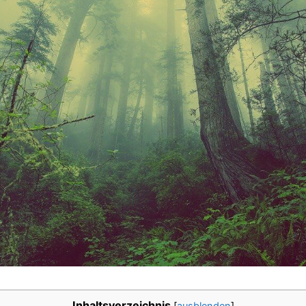
Inhaltsverzeichnis
[
ausblenden
]