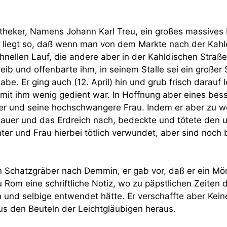
theker, Namens Johann Karl Treu, ein großes massives H
e liegt so, daß wenn man von dem Markte nach der Kahl
hnellen Lauf, die andere aber in der Kahldischen Straß
b und offenbarte ihm, in seinem Stalle sei ein großer S
be. Er ging auch (12. April) hin und grub frisch darauf 
mit ihm wenig gedient war. In Hoffnung aber eines bess
er und seine hochschwangere Frau. Indem er aber zu wei
auer und das Erdreich nach, bedeckte und tötete den u
ter und Frau hierbei tötlich verwundet, aber sind noc
n Schatzgräber nach Demmin, er gab vor, daß er ein Mö
 Rom eine schriftliche Notiz, wo zu päpstlichen Zeiten 
 und selbige entwendet hätte. Er verschaffte aber Kei
aus den Beuteln der Leichtgläubigen heraus.