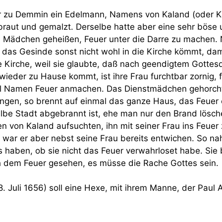
r zu Demmin ein Edelmann, Namens von Kaland (oder Ka
raut und gemalzt. Derselbe hatte aber eine sehr böse 
 Mädchen geheißen, Feuer unter die Darre zu machen. N
l das Gesinde sonst nicht wohl in die Kirche kömmt, dam
ie Kirche, weil sie glaubte, daß nach geendigtem Gottes
wieder zu Hause kommt, ist ihre Frau furchtbar zornig, 
eufel Namen Feuer anmachen. Das Dienstmädchen gehorch
ngen, so brennt auf einmal das ganze Haus, das Feuer 
lbe Stadt abgebrannt ist, ehe man nur den Brand lösch
den von Kaland aufsuchten, ihn mit seiner Frau ins Feue
 war er aber nebst seine Frau bereits entwichen. So 
s haben, ob sie nicht das Feuer verwahrloset habe. Sie 
ch dem Feuer gesehen, es müsse die Rache Gottes sein.
. Juli 1656) soll eine Hexe, mit ihrem Manne, der Paul A