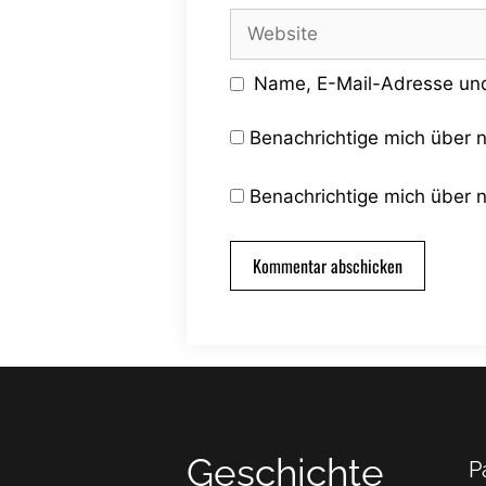
Adresse
Website
Name, E-Mail-Adresse und
Benachrichtige mich über 
Benachrichtige mich über n
Geschichte
P