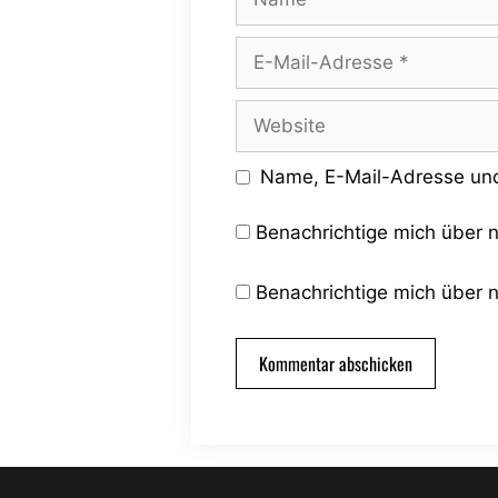
E-
Mail-
Adresse
Website
Name, E-Mail-Adresse und
Benachrichtige mich über 
Benachrichtige mich über n