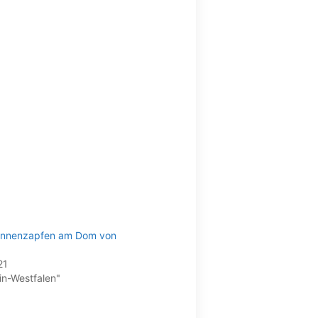
annenzapfen am Dom von
21
in-Westfalen"