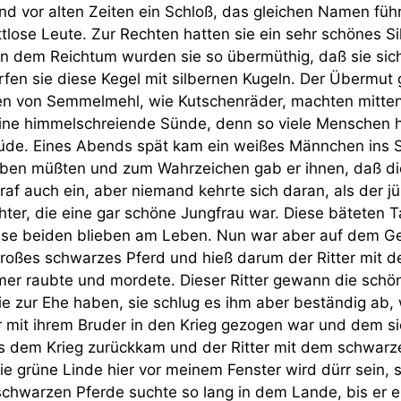
and vor alten Zeiten ein Schloß, das gleichen Namen füh
ttlose Leute. Zur Rechten hatten sie ein sehr schönes S
on dem Reichtum wurden sie so übermüthig, daß sie sich
rfen sie diese Kegel mit silbernen Kugeln. Der Übermut 
en von Semmelmehl, wie Kutschenräder, machten mitten
eine himmelschreiende Sünde, denn so viele Menschen h
üde. Eines Abends spät kam ein weißes Männchen ins S
erben müßten und zum Wahrzeichen gab er ihnen, daß di
f auch ein, aber niemand kehrte sich daran, als der jü
ter, die eine gar schöne Jungfrau war. Diese bäteten 
iese beiden blieben am Leben. Nun war aber auf dem Ge
in großes schwarzes Pferd und hieß darum der Ritter mit
mmer raubte und mordete. Dieser Ritter gewann die sch
sie zur Ehe haben, sie schlug es ihm aber beständig ab,
r mit ihrem Bruder in den Krieg gezogen war und dem sie
us dem Krieg zurückkam und der Ritter mit dem schwarz
ie grüne Linde hier vor meinem Fenster wird dürr sein, s
schwarzen Pferde suchte so lang in dem Lande, bis er e