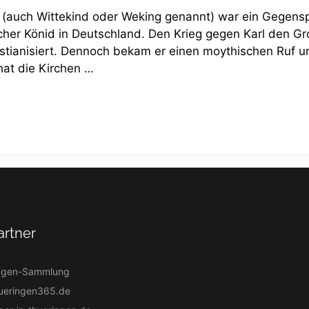
(auch Wittekind oder Weking genannt) war ein Gegensp
licher Könid in Deutschland. Den Krieg gegen Karl den Gro
stianisiert. Dennoch bekam er einen moythischen Ruf u
hat die Kirchen …
artner
agen-Sammlung
ueringen365.de