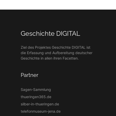
Geschichte DIGITAL
Ziel des Projektes Geschichte DIGITAL ist
die Erfassung und Aufbereitung deutscher
Geschichte in allen ihren Facetten.
Partner
Sagen-Sammlung
thueringen365.de
silber-in-thueringen.de
telefonmuseum-jena.de