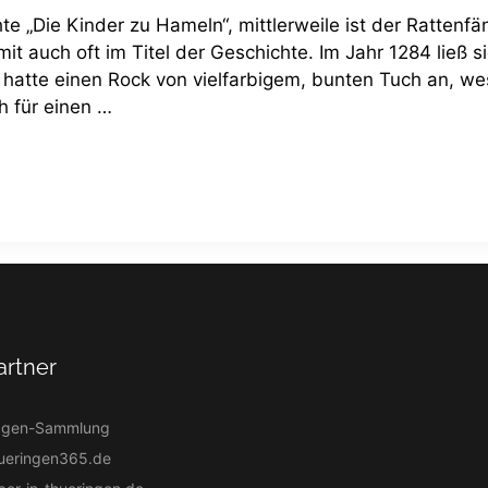
hte „Die Kinder zu Hameln“, mittlerweile ist der Rattenfä
it auch oft im Titel der Geschichte. Im Jahr 1284 ließ s
hatte einen Rock von vielfarbigem, bunten Tuch an, we
h für einen …
artner
agen-Sammlung
ueringen365.de