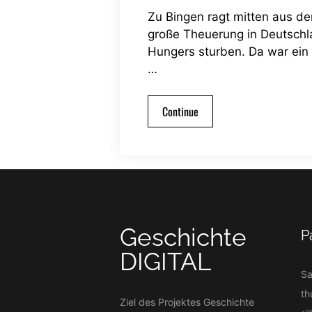
Zu Bingen ragt mitten aus d
große Theuerung in Deutschl
Hungers sturben. Da war ein 
…
Continue
Geschichte
P
DIGITAL
S
th
Ziel des Projektes Geschichte