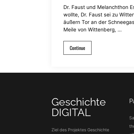
Dr. Faust und Melanchthon E
wollte, Dr. Faust sei zu Wi
äußern Tor an der Schneegass
Meile von Wittenberg, …
Continue
Geschichte
P
DIGITAL
S
th
Ziel des Projektes Geschichte