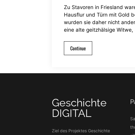
Zu Stavoren in Friesland wa
Hausflur und Türn mit Gold 
wurden sie daher nicht ander
eine alte geitzhälsige Witwe,
Continue
Geschichte
P
DIGITAL
S
th
Ziel des Projektes Geschichte