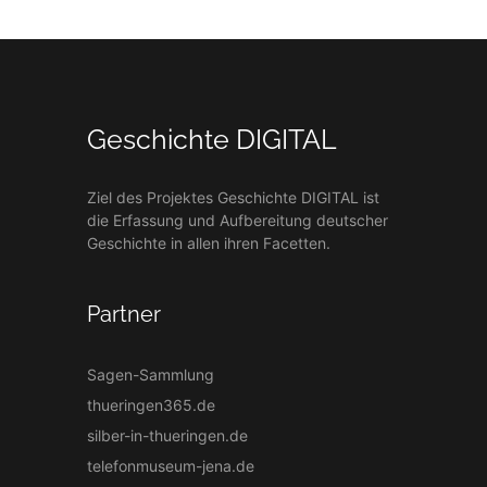
Geschichte DIGITAL
Ziel des Projektes Geschichte DIGITAL ist
die Erfassung und Aufbereitung deutscher
Geschichte in allen ihren Facetten.
Partner
Sagen-Sammlung
thueringen365.de
silber-in-thueringen.de
telefonmuseum-jena.de